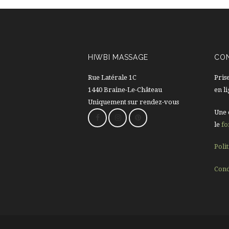
HIWBI MASSAGE
CO
Rue Latérale 1C
Pris
1440 Braine-Le-Château
en l
Uniquement sur rendez-vous
Une 
le
fo
Poli
Cond