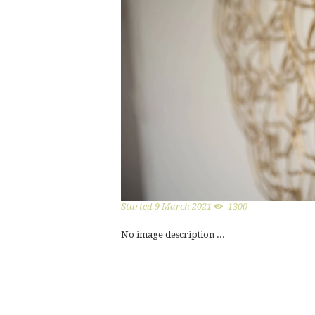
Started
9 March 2021
1300
No image description ...