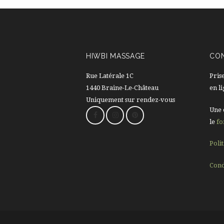
HIWBI MASSAGE
CO
Rue Latérale 1C
Pris
1440 Braine-Le-Château
en l
Uniquement sur rendez-vous
Une 
le
fo
Poli
Cond