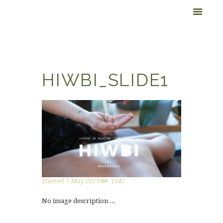
HIWBI_SLIDE1
Started
7 May 2019
1342
No image description ...