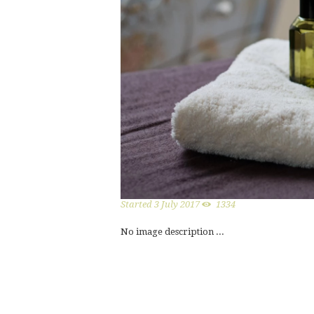
Started
3 July 2017
1334
No image description ...