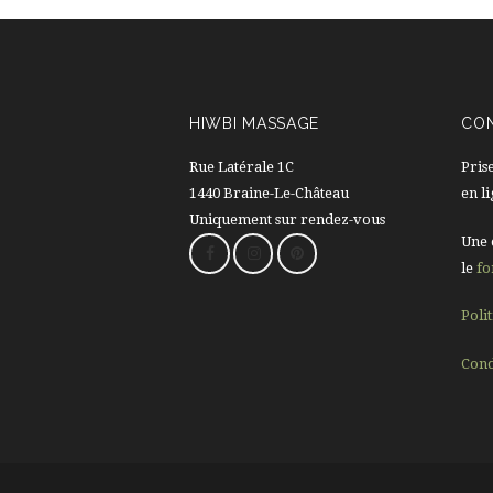
HIWBI MASSAGE
CO
Rue Latérale 1C
Pris
1440 Braine-Le-Château
en l
Uniquement sur rendez-vous
Une 
le
fo
Poli
Cond