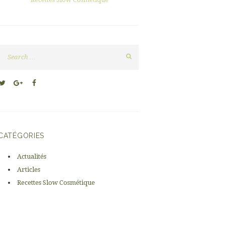
Next item
willems_massage_005
CATÉGORIES
Actualités
Articles
Recettes Slow Cosmétique